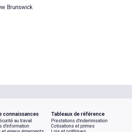
New Brunswick
e connaissances
Tableaux de référence
curité au travail
Prestations d’indemnisation
 d'information
Cotisations et primes
 et enjeux émergents
Lois et politiques