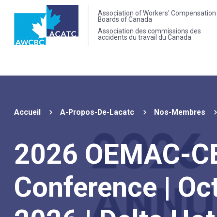
Association of Workers' Compensation
Boards of Canada
Association des commissions des
accidents du travail du Canada
Accueil
A-Propos-De-Lacatc
Nos-Membres
2026 OEMAC-C
Conference | Oct