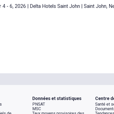
- 6, 2026 | Delta Hotels Saint John | Saint John, 
Données et statistiques
Centre d
s
PNSAT
Santé et sé
MSC
Documents
els de
Taux moyens provisoires des
Tendances