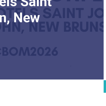
els Saint
hn, New