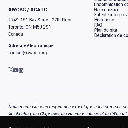
l'indemnisation de
Gouvernance
AWCBC / ACATC
Entente interprov
Historique
2749-161 Bay Street, 27th Floor
FAQ
Toronto, ON M5J 2S1
Plan du site
Canada
Déclaration de con
Adresse électronique:
contact@awcbc.org
Aller à AWCBC / ACATC youtube in new tab
Aller à AWCBC / ACATC linkedin in new tab
Aller à AWCBC / ACATC twitter in new tab
Nous reconnaissons respectueusement que nous sommes situés s
Anishnabeg, les Chippewa, les Haudenosaunee et les Wendat , 
Métis.