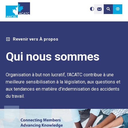
Search site:
Utilisez
Submit searc
les
Contactez-nou
flèches
haut
et
bas
pour
sélectionne
le
résultat
disponible.
Appuyez
Revenir vers À propos
sur
Entrée
pour
accéder
au
Qui nous sommes
résultat
de
recherche
sélectionné
Les
utilisateurs
d'appareils
Organisation à but non lucratif, l'ACATC contribue à une
tactiles
peuvent
se
meilleure sensibilisation à la législation, aux questions et
servir
de
aux tendances en matière d'indemnisation des accidents
gestes
tels
que
du travail.
toucher
et
glisser.