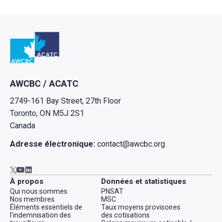
Retour à l'Accueil
AWCBC / ACATC
2749-161 Bay Street, 27th Floor
Toronto, ON M5J 2S1
Canada
Adresse électronique:
contact@awcbc.org
Aller à AWCBC / ACATC youtube in new tab
Aller à AWCBC / ACATC linkedin in new tab
Aller à AWCBC / ACATC twitter in new tab
À propos
Données et statistiques
Qui nous sommes
PNSAT
Nos membres
MSC
Éléments essentiels de
Taux moyens provisoires
l'indemnisation des
des cotisations