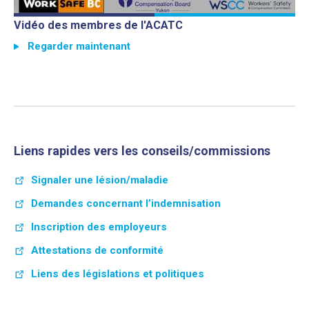
Play video: Vidéo des membres de l'
Vidéo des membres de l'ACATC
Regarder maintenant
Vidéo des membres de l'ACATC
Liens rapides vers les conseils/commissions
Signaler une lésion/maladie
Demandes concernant l’indemnisation
Inscription des employeurs
Attestations de conformité
Liens des législations et politiques