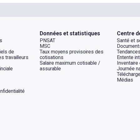
Données et statistiques
Centre d
s
PNSAT
Santé et sé
MSC
Documents
els de
Taux moyens provisoires des
Tendances
s travailleurs
cotisations
Entente int
Salaire maximum cotisable /
Inventaire
inciale
assurable
Journée na
Télécharg
Médias
fidentialité