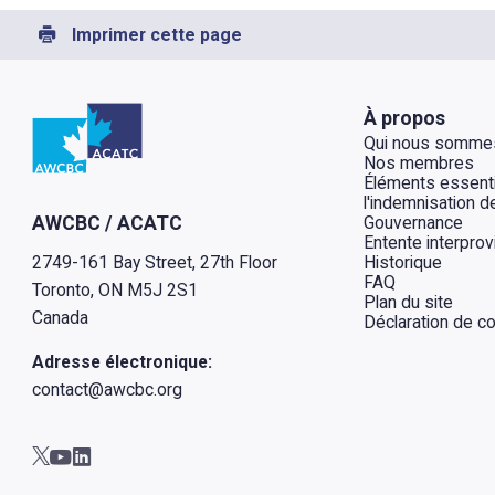
Imprimer cette page
Retour à l'Accueil
À propos
Qui nous somme
Nos membres
Éléments essenti
l'indemnisation de
Gouvernance
AWCBC / ACATC
Entente interprov
Historique
2749-161 Bay Street, 27th Floor
FAQ
Toronto, ON M5J 2S1
Plan du site
Canada
Déclaration de con
Adresse électronique:
contact@awcbc.org
Aller à AWCBC / ACATC youtube in new tab
Aller à AWCBC / ACATC linkedin in new tab
Aller à AWCBC / ACATC twitter in new tab