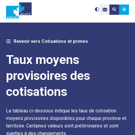
Search site:
Utilisez
Submit searc
les
Contactez-nou
flèches
haut
et
bas
pour
sélectionne
le
résultat
disponible.
Appuyez
Revenir vers Cotisations et primes
sur
Entrée
pour
accéder
au
Taux moyens
résultat
de
recherche
sélectionné
Les
provisoires des
utilisateurs
d'appareils
tactiles
peuvent
se
cotisations
servir
de
gestes
tels
que
toucher
et
glisser.
Le tableau ci-dessous indique les taux de cotisation
moyens provisoires disponibles pour chaque province et
territoire. Certaines valeurs sont préliminaires et sont
sujettes à des changements.