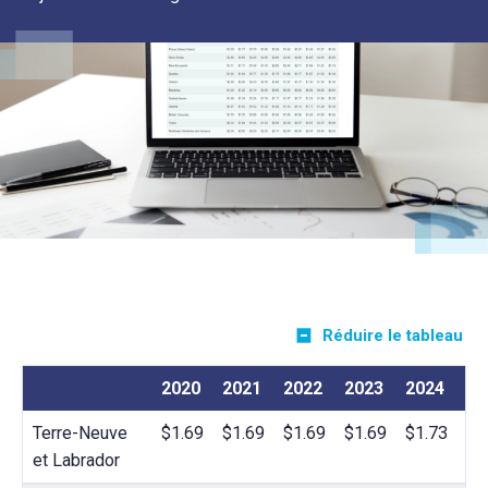
Réduire le tableau
2020
2021
2022
2023
2024
20
Terre-Neuve
$1.69
$1.69
$1.69
$1.69
$1.73
$1
et Labrador