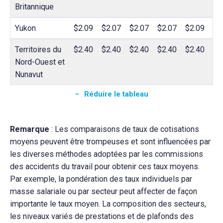
Britannique
Yukon
$2.09
$2.07
$2.07
$2.07
$2.09
$2
Territoires du
$2.40
$2.40
$2.40
$2.40
$2.40
$2
Nord-Ouest et
Nunavut
Réduire le tableau
Remarque
: Les comparaisons de taux de cotisations
moyens peuvent être trompeuses et sont influencées par
les diverses méthodes adoptées par les commissions
des accidents du travail pour obtenir ces taux moyens.
Par exemple, la pondération des taux individuels par
masse salariale ou par secteur peut affecter de façon
importante le taux moyen. La composition des secteurs,
les niveaux variés de prestations et de plafonds des