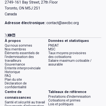
2749-161 Bay Street, 27th Floor
Toronto, ON M5J 2S1
Canada
Adresse électronique:
contact@awcbc.org
Aller à AWCBC / ACATC youtube in new tab
Aller à AWCBC / ACATC linkedin in new tab
Aller à AWCBC / ACATC twitter in new tab
À propos
Données et statistiques
Qui nous sommes
PNSAT
Nos membres
MSC
Éléments essentiels de
Taux moyens provisoires
l'indemnisation des
des cotisations
travailleurs
Salaire maximum cotisable /
Gouvernance
assurable
Entente interprovinciale
Historique
FAQ
Plan du site
Déclaration de
confidentialité
Centre de
Tableaux de référence
Prestations d’indemnisation
connaissances
Cotisations et primes
Santé et sécurité au travail
Lois et politiques