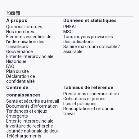
Aller à AWCBC / ACATC youtube in new tab
Aller à AWCBC / ACATC linkedin in new tab
Aller à AWCBC / ACATC twitter in new tab
À propos
Données et statistiques
Qui nous sommes
PNSAT
Nos membres
MSC
Éléments essentiels de
Taux moyens provisoires
l'indemnisation des
des cotisations
travailleurs
Salaire maximum cotisable /
Gouvernance
assurable
Entente interprovinciale
Historique
FAQ
Plan du site
Déclaration de
confidentialité
Centre de
Tableaux de référence
Prestations d’indemnisation
connaissances
Cotisations et primes
Santé et sécurité au travail
Lois et politiques
Documents d'information
Réadaptation et retour au
Tendances et enjeux
travail
émergents
Entente interprovinciale
Inventaire de recherche
Journée nationale de deuil
Téléchargements