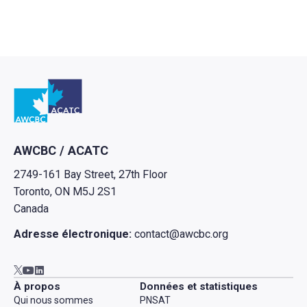
Retour à l'Accueil
AWCBC / ACATC
2749-161 Bay Street, 27th Floor
Toronto, ON M5J 2S1
Canada
Adresse électronique:
contact@awcbc.org
Aller à AWCBC / ACATC youtube in new tab
Aller à AWCBC / ACATC linkedin in new tab
Aller à AWCBC / ACATC twitter in new tab
À propos
Données et statistiques
Qui nous sommes
PNSAT