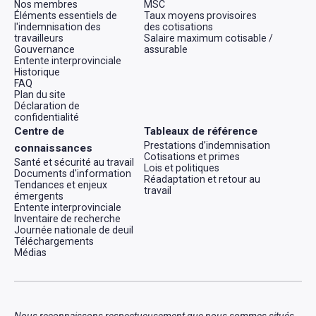
Nos membres
MSC
Éléments essentiels de
Taux moyens provisoires
l'indemnisation des
des cotisations
travailleurs
Salaire maximum cotisable /
Gouvernance
assurable
Entente interprovinciale
Historique
FAQ
Plan du site
Déclaration de
confidentialité
Centre de
Tableaux de référence
Prestations d’indemnisation
connaissances
Cotisations et primes
Santé et sécurité au travail
Lois et politiques
Documents d'information
Réadaptation et retour au
Tendances et enjeux
travail
émergents
Entente interprovinciale
Inventaire de recherche
Journée nationale de deuil
Téléchargements
Médias
Nous reconnaissons respectueusement que nous sommes situés