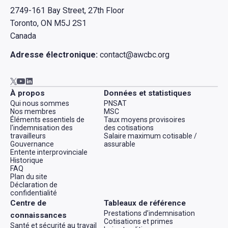
2749-161 Bay Street, 27th Floor
Toronto, ON M5J 2S1
Canada
Adresse électronique:
contact@awcbc.org
Aller à AWCBC / ACATC youtube in new tab
Aller à AWCBC / ACATC linkedin in new tab
Aller à AWCBC / ACATC twitter in new tab
À propos
Données et statistiques
Qui nous sommes
PNSAT
Nos membres
MSC
Éléments essentiels de
Taux moyens provisoires
l'indemnisation des
des cotisations
travailleurs
Salaire maximum cotisable /
Gouvernance
assurable
Entente interprovinciale
Historique
FAQ
Plan du site
Déclaration de
confidentialité
Centre de
Tableaux de référence
Prestations d’indemnisation
connaissances
Cotisations et primes
Santé et sécurité au travail