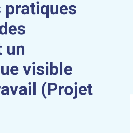
s pratiques
 des
t un
ue visible
ravail (Projet