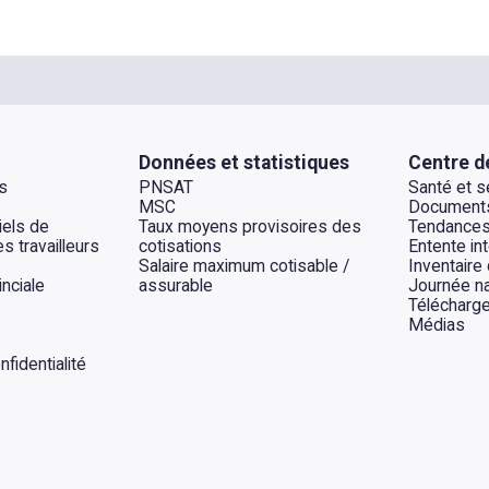
Données et statistiques
Centre d
s
PNSAT
Santé et sé
MSC
Documents
els de
Taux moyens provisoires des
Tendances
s travailleurs
cotisations
Entente int
Salaire maximum cotisable /
Inventaire
inciale
assurable
Journée na
Télécharg
Médias
fidentialité