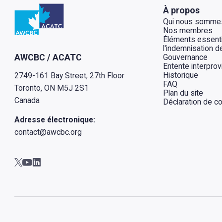
Retour à l'Accueil
À propos
Qui nous somme
Nos membres
Éléments essenti
l'indemnisation de
Gouvernance
AWCBC / ACATC
Entente interprov
Historique
2749-161 Bay Street, 27th Floor
FAQ
Toronto, ON M5J 2S1
Plan du site
Canada
Déclaration de con
Adresse électronique:
contact@awcbc.org
Aller à AWCBC / ACATC youtube in new tab
Aller à AWCBC / ACATC linkedin in new tab
Aller à AWCBC / ACATC twitter in new tab