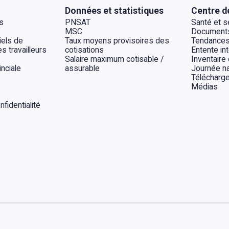
Données et statistiques
Centre d
s
PNSAT
Santé et sé
MSC
Documents
els de
Taux moyens provisoires des
Tendances
s travailleurs
cotisations
Entente int
Salaire maximum cotisable /
Inventaire
inciale
assurable
Journée na
Télécharg
Médias
fidentialité