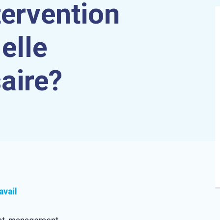
tervention
elle
aire?
avail