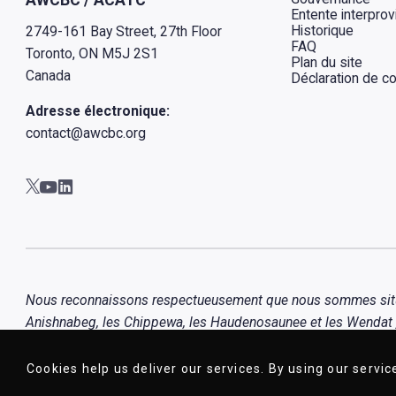
Entente interprov
Historique
2749-161 Bay Street, 27th Floor
FAQ
Toronto, ON M5J 2S1
Plan du site
Canada
Déclaration de con
Adresse électronique:
contact@awcbc.org
Aller à AWCBC / ACATC youtube in new tab
Aller à AWCBC / ACATC linkedin in new tab
Aller à AWCBC / ACATC twitter in new tab
Nous reconnaissons respectueusement que nous sommes situés s
Anishnabeg, les Chippewa, les Haudenosaunee et les Wendat , 
Métis.
Cookies help us deliver our services. By using our servic