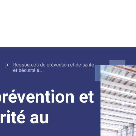
Ressources de prévention et de santé
et sécurité a...
révention et
rité au