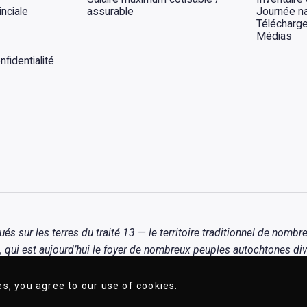
inciale
assurable
Journée na
Télécharg
Médias
fidentialité
ur les terres du traité 13 — le territoire traditionnel de nombre
qui est aujourd’hui le foyer de nombreux peuples autochtones div
es, you agree to our use of cookies.