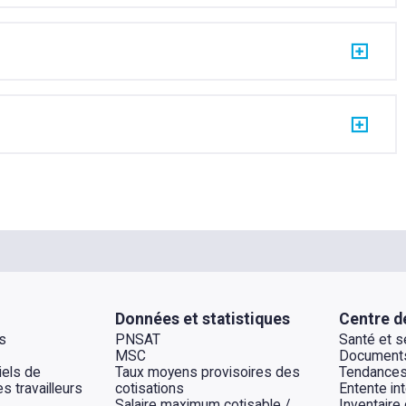
Données et statistiques
Centre d
s
PNSAT
Santé et sé
MSC
Documents
els de
Taux moyens provisoires des
Tendances
s travailleurs
cotisations
Entente int
Salaire maximum cotisable /
Inventaire