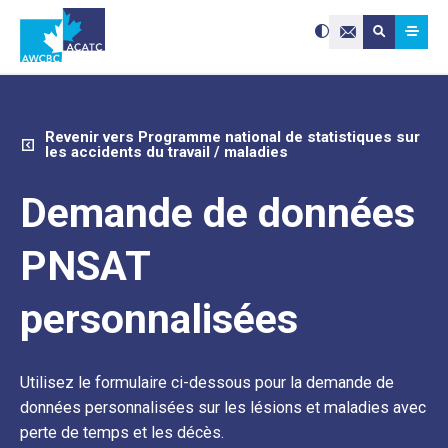
Search site:
Utilisez
Submit searc
les
Contactez-nou
flèches
haut
et
bas
pour
sélectionne
le
résultat
disponible.
Appuyez
Revenir vers Programme national de statistiques sur
sur
les accidents du travail / maladies
Entrée
pour
accéder
au
résultat
Demande de données
de
recherche
sélectionné
Les
utilisateurs
PNSAT
d'appareils
tactiles
peuvent
se
servir
de
personnalisées
gestes
tels
que
toucher
et
glisser.
Utilisez le formulaire ci-dessous pour la demande de
données personnalisées sur les lésions et maladies avec
perte de temps et les décès.