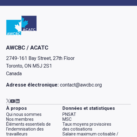
Retour à l'Accueil
AWCBC / ACATC
2749-161 Bay Street, 27th Floor
Toronto, ON M5J 2S1
Canada
Adresse électronique:
contact@awcbc.org
Aller à AWCBC / ACATC youtube in new tab
Aller à AWCBC / ACATC linkedin in new tab
Aller à AWCBC / ACATC twitter in new tab
À propos
Données et statistiques
Qui nous sommes
PNSAT
Nos membres
MSC
Éléments essentiels de
Taux moyens provisoires
l'indemnisation des
des cotisations
travailleurs
Salaire maximum cotisable /