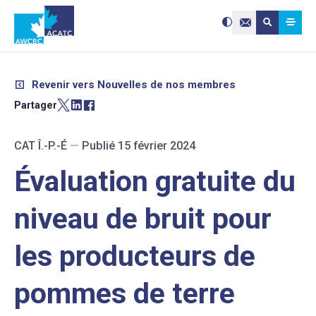
Search site:
Utilisez
Submit searc
les
Contactez-nou
flèches
haut
et
bas
pour
sélectionne
le
résultat
Revenir vers Nouvelles de nos membres
disponible.
Appuyez
sur
Partager
Entrée
pour
accéder
au
résultat
de
CAT Î.-P.-É
—
Publié 15 février 2024
recherche
sélectionné
Les
utilisateurs
Évaluation gratuite du
d'appareils
tactiles
peuvent
se
servir
niveau de bruit pour
de
gestes
tels
que
toucher
les producteurs de
et
glisser.
pommes de terre