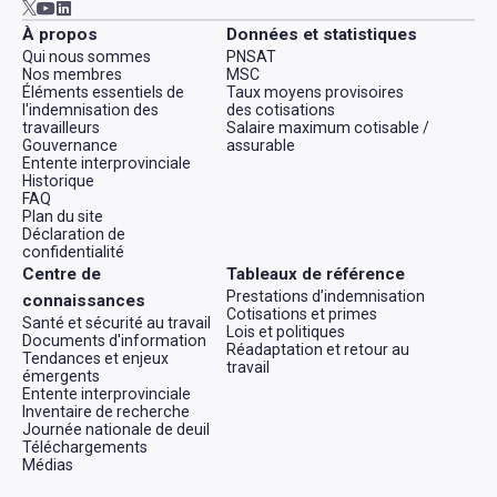
Aller à AWCBC / ACATC youtube in new tab
Aller à AWCBC / ACATC linkedin in new tab
Aller à AWCBC / ACATC twitter in new tab
À propos
Données et statistiques
Qui nous sommes
PNSAT
Nos membres
MSC
Éléments essentiels de
Taux moyens provisoires
l'indemnisation des
des cotisations
travailleurs
Salaire maximum cotisable /
Gouvernance
assurable
Entente interprovinciale
Historique
FAQ
Plan du site
Déclaration de
confidentialité
Centre de
Tableaux de référence
Prestations d’indemnisation
connaissances
Cotisations et primes
Santé et sécurité au travail
Lois et politiques
Documents d'information
Réadaptation et retour au
Tendances et enjeux
travail
émergents
Entente interprovinciale
Inventaire de recherche
Journée nationale de deuil
Téléchargements
Médias