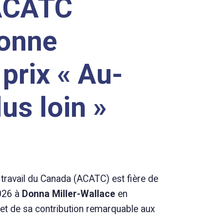
’ACATC
sonne
 prix « Au-
us loin »
travail du Canada (ACATC) est fière de
026 à
Donna Miller-Wallace
en
t de sa contribution remarquable aux