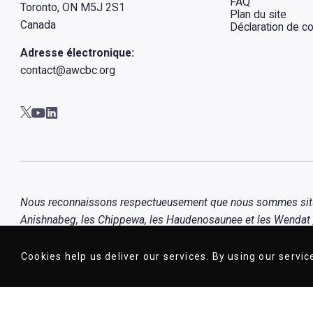
FAQ
Toronto, ON M5J 2S1
Plan du site
Canada
Déclaration de con
Adresse électronique:
contact@awcbc.org
Aller à AWCBC / ACATC youtube in new tab
Aller à AWCBC / ACATC linkedin in new tab
Aller à AWCBC / ACATC twitter in new tab
Nous reconnaissons respectueusement que nous sommes situés s
Anishnabeg, les Chippewa, les Haudenosaunee et les Wendat , 
Métis.
Cookies help us deliver our services. By using our servic
© 1919-2026 AWCBC / ACATC - Tous droits réservés.