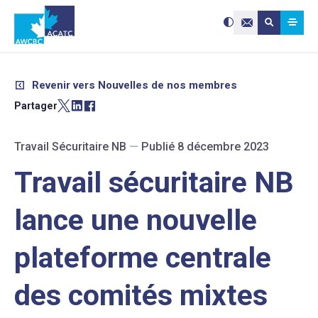
Search site:
Utilisez
Submit searc
les
Contactez-nou
flèches
haut
et
bas
pour
sélectionne
le
résultat
Revenir vers Nouvelles de nos membres
disponible.
Appuyez
sur
Partager
Entrée
pour
accéder
au
résultat
de
Travail Sécuritaire NB
—
Publié 8 décembre 2023
recherche
sélectionné
Les
utilisateurs
Travail sécuritaire NB
d'appareils
tactiles
peuvent
se
servir
lance une nouvelle
de
gestes
tels
que
toucher
plateforme centrale
et
glisser.
des comités mixtes