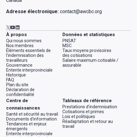
Canada
Adresse électronique:
contact@awcbc.org
Aller à AWCBC / ACATC youtube in new tab
Aller à AWCBC / ACATC linkedin in new tab
Aller à AWCBC / ACATC twitter in new tab
À propos
Données et statistiques
Qui nous sommes
PNSAT
Nos membres
MSC
Éléments essentiels de
Taux moyens provisoires
l'indemnisation des
des cotisations
travailleurs
Salaire maximum cotisable /
Gouvernance
assurable
Entente interprovinciale
Historique
FAQ
Plan du site
Déclaration de
confidentialité
Centre de
Tableaux de référence
Prestations d’indemnisation
connaissances
Cotisations et primes
Santé et sécurité au travail
Lois et politiques
Documents d'information
Réadaptation et retour au
Tendances et enjeux
travail
émergents
Entente interprovinciale