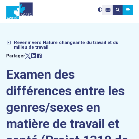
Search site:
Utilisez
Submit searc
les
Contactez-nou
flèches
haut
et
bas
pour
sélectionne
le
résultat
disponible.
Appuyez
Revenir vers Nature changeante du travail et du
sur
milieu de travail
Entrée
pour
accéder
Partager
au
résultat
de
recherche
sélectionné
Examen des
Les
utilisateurs
d'appareils
tactiles
peuvent
différences entre les
se
servir
de
gestes
tels
genres/sexes en
que
toucher
et
glisser.
matière de travail et