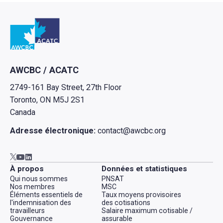
Retour à l'Accueil
AWCBC / ACATC
2749-161 Bay Street, 27th Floor
Toronto, ON M5J 2S1
Canada
Adresse électronique:
contact@awcbc.org
Aller à AWCBC / ACATC youtube in new tab
Aller à AWCBC / ACATC linkedin in new tab
Aller à AWCBC / ACATC twitter in new tab
À propos
Données et statistiques
Qui nous sommes
PNSAT
Nos membres
MSC
Éléments essentiels de
Taux moyens provisoires
l'indemnisation des
des cotisations
travailleurs
Salaire maximum cotisable /
Gouvernance
assurable