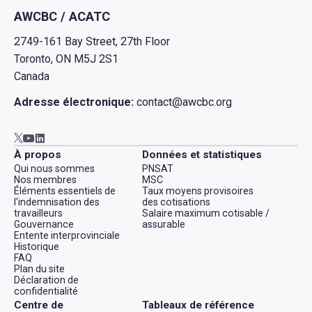
AWCBC / ACATC
2749-161 Bay Street, 27th Floor
Toronto, ON M5J 2S1
Canada
Adresse électronique:
contact@awcbc.org
Aller à AWCBC / ACATC youtube in new tab
Aller à AWCBC / ACATC linkedin in new tab
Aller à AWCBC / ACATC twitter in new tab
À propos
Données et statistiques
Qui nous sommes
PNSAT
Nos membres
MSC
Éléments essentiels de
Taux moyens provisoires
l'indemnisation des
des cotisations
travailleurs
Salaire maximum cotisable /
Gouvernance
assurable
Entente interprovinciale
Historique
FAQ
Plan du site
Déclaration de
confidentialité
Centre de
Tableaux de référence