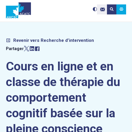
Search site:
Utilisez
Submit searc
les
Contactez-nou
flèches
haut
et
bas
pour
sélectionne
le
résultat
disponible.
Appuyez
Revenir vers Recherche d’intervention
sur
Entrée
pour
Partager
accéder
au
résultat
de
Cours en ligne et en
recherche
sélectionné
Les
utilisateurs
d'appareils
tactiles
classe de thérapie du
peuvent
se
servir
de
gestes
comportement
tels
que
toucher
et
glisser.
cognitif basée sur la
pleine conscience