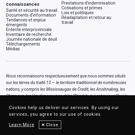
Prestations d’indemnisation
connaissances
Cotisations et primes
Santé et sécurité au travail
Lois et politiques
Documents d'information
Réadaptation et retour au
Tendances et enjeux
travail
émergents
Entente interprovinciale
Inventaire de recherche
Journée nationale de deuil
Téléchargements
Médias
Nous reconnaissons respectueusement que nous sommes situés
sur les terres du traité 13 — le territoire traditionnel de nombreuses
nations, y compris les Mississaugas de Credit, les Anishnabeg, les
Chippewa, les Haudenosaunee et les Wendat , qui est aujourd’hui le
foyer de nombreux peuples autochtones diversifiés, notamment
Cookies help us deliver our services. By using our
des Premières Nations, des Inuits et des Métis.
services, you agree to our use of cookies.
Learn More
Close
© 1919-2026 AWCBC / ACATC - Tous droits réservés.