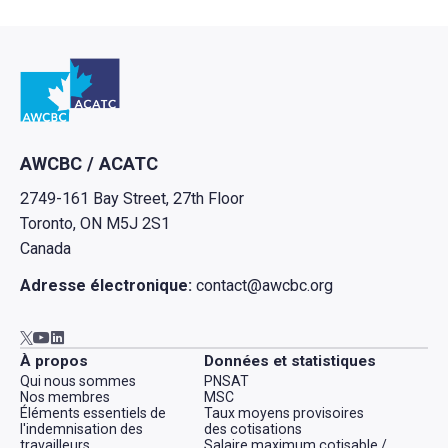
Retour à l'Accueil
AWCBC / ACATC
2749-161 Bay Street, 27th Floor
Toronto, ON M5J 2S1
Canada
Adresse électronique:
contact@awcbc.org
Aller à AWCBC / ACATC youtube in new tab
Aller à AWCBC / ACATC linkedin in new tab
Aller à AWCBC / ACATC twitter in new tab
À propos
Données et statistiques
Qui nous sommes
PNSAT
Nos membres
MSC
Éléments essentiels de
Taux moyens provisoires
l'indemnisation des
des cotisations
travailleurs
Salaire maximum cotisable /