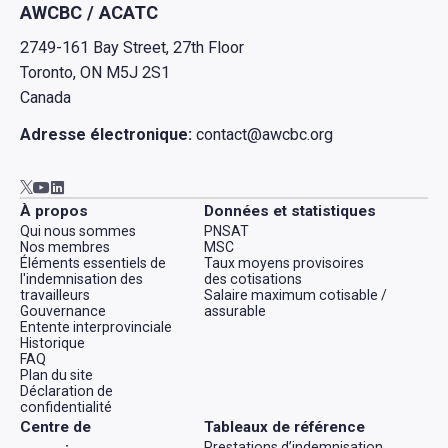
AWCBC / ACATC
2749-161 Bay Street, 27th Floor
Toronto, ON M5J 2S1
Canada
Adresse électronique:
contact@awcbc.org
Aller à AWCBC / ACATC youtube in new tab
Aller à AWCBC / ACATC linkedin in new tab
Aller à AWCBC / ACATC twitter in new tab
À propos
Données et statistiques
Qui nous sommes
PNSAT
Nos membres
MSC
Éléments essentiels de
Taux moyens provisoires
l'indemnisation des
des cotisations
travailleurs
Salaire maximum cotisable /
Gouvernance
assurable
Entente interprovinciale
Historique
FAQ
Plan du site
Déclaration de
confidentialité
Centre de
Tableaux de référence
Prestations d’indemnisation