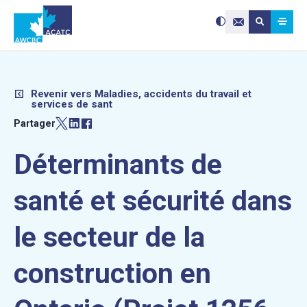
Search site:
Utilisez
Submit searc
les
Contactez-nou
flèches
haut
et
bas
pour
sélectionne
le
résultat
disponible.
Appuyez
Revenir vers Maladies, accidents du travail et
sur
services de sant
Entrée
pour
accéder
Partager
au
résultat
de
recherche
sélectionné
Déterminants de
Les
utilisateurs
d'appareils
tactiles
peuvent
santé et sécurité dans
se
servir
de
gestes
tels
le secteur de la
que
toucher
et
glisser.
construction en