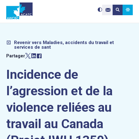
Search site:
Utilisez
Submit searc
les
Contactez-nou
flèches
haut
et
bas
pour
sélectionne
le
résultat
disponible.
Appuyez
Revenir vers Maladies, accidents du travail et
sur
services de sant
Entrée
pour
accéder
Partager
au
résultat
de
recherche
sélectionné
Incidence de
Les
utilisateurs
d'appareils
tactiles
peuvent
l’agression et de la
se
servir
de
gestes
tels
violence reliées au
que
toucher
et
glisser.
travail au Canada