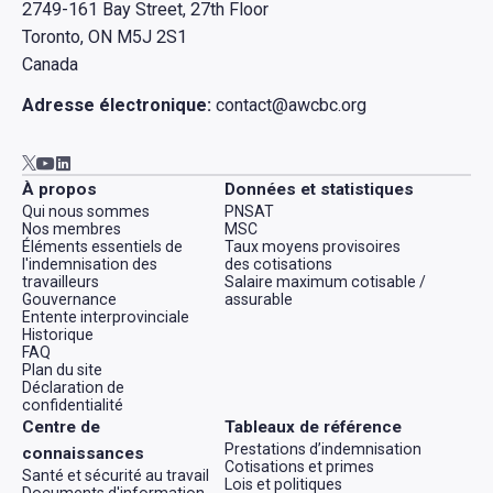
2749-161 Bay Street, 27th Floor
Toronto, ON M5J 2S1
Canada
Adresse électronique:
contact@awcbc.org
Aller à AWCBC / ACATC youtube in new tab
Aller à AWCBC / ACATC linkedin in new tab
Aller à AWCBC / ACATC twitter in new tab
À propos
Données et statistiques
Qui nous sommes
PNSAT
Nos membres
MSC
Éléments essentiels de
Taux moyens provisoires
l'indemnisation des
des cotisations
travailleurs
Salaire maximum cotisable /
Gouvernance
assurable
Entente interprovinciale
Historique
FAQ
Plan du site
Déclaration de
confidentialité
Centre de
Tableaux de référence
Prestations d’indemnisation
connaissances
Cotisations et primes
Santé et sécurité au travail
Lois et politiques
Documents d'information