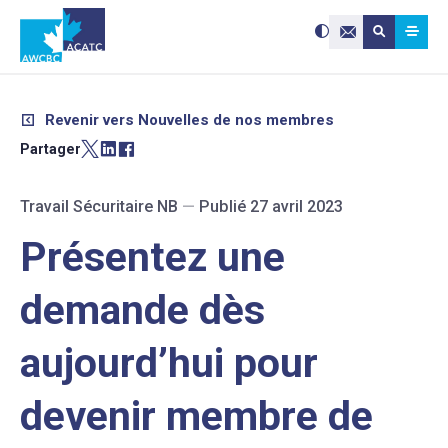
Search site:
Utilisez
Submit searc
les
Contactez-nou
flèches
haut
et
bas
pour
sélectionne
le
résultat
Revenir vers Nouvelles de nos membres
disponible.
Appuyez
sur
Partager
Entrée
pour
accéder
au
résultat
de
Travail Sécuritaire NB
—
Publié 27 avril 2023
recherche
sélectionné
Les
utilisateurs
Présentez une
d'appareils
tactiles
peuvent
se
servir
demande dès
de
gestes
tels
que
toucher
aujourd’hui pour
et
glisser.
devenir membre de