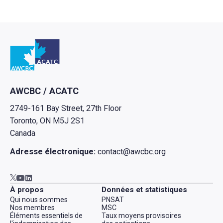
Retour à l'Accueil
AWCBC / ACATC
2749-161 Bay Street, 27th Floor
Toronto, ON M5J 2S1
Canada
Adresse électronique:
contact@awcbc.org
Aller à AWCBC / ACATC youtube in new tab
Aller à AWCBC / ACATC linkedin in new tab
Aller à AWCBC / ACATC twitter in new tab
À propos
Données et statistiques
Qui nous sommes
PNSAT
Nos membres
MSC
Éléments essentiels de
Taux moyens provisoires