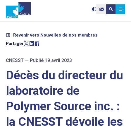
Search site:
Utilisez
Submit searc
les
Contactez-nou
flèches
haut
et
bas
pour
sélectionne
le
résultat
Revenir vers Nouvelles de nos membres
disponible.
Appuyez
sur
Partager
Entrée
pour
accéder
au
résultat
de
CNESST
—
Publié 19 avril 2023
recherche
sélectionné
Les
utilisateurs
Décès du directeur du
d'appareils
tactiles
peuvent
se
servir
laboratoire de
de
gestes
tels
que
toucher
Polymer Source inc. :
et
glisser.
la CNESST dévoile les