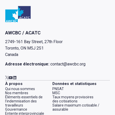
Retour à l'Accueil
AWCBC / ACATC
2749-161 Bay Street, 27th Floor
Toronto, ON M5J 2S1
Canada
Adresse électronique:
contact@awcbc.org
Aller à AWCBC / ACATC youtube in new tab
Aller à AWCBC / ACATC linkedin in new tab
Aller à AWCBC / ACATC twitter in new tab
À propos
Données et statistiques
Qui nous sommes
PNSAT
Nos membres
MSC
Éléments essentiels de
Taux moyens provisoires
l'indemnisation des
des cotisations
travailleurs
Salaire maximum cotisable /
Gouvernance
assurable
Entente interprovinciale