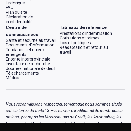
Historique
FAQ
Plan du site
Déclaration de
confidentialité
Centre de
Tableaux de référence
Prestations d’indemnisation
connaissances
Cotisations et primes
Santé et sécurité au travail
Lois et politiques
Documents d'information
Réadaptation et retour au
Tendances et enjeux
travail
émergents
Entente interprovinciale
Inventaire de recherche
Journée nationale de deuil
Téléchargements
Médias
Nous reconnaissons respectueusement que nous sommes situés
sur les terres du traité 13 — le territoire traditionnel de nombreuses
nations, y compris les Mississaugas de Credit, les Anishnabeg, les
Chippewa, les Haudenosaunee et les Wendat , qui est aujourd’hui le
foyer de nombreux peuples autochtones diversifiés, notamment