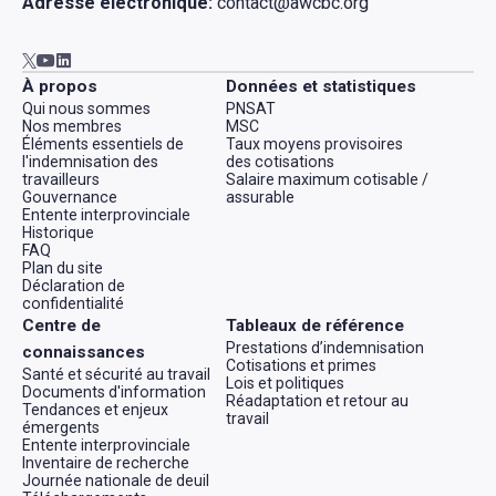
Adresse électronique:
contact@awcbc.org
Aller à AWCBC / ACATC youtube in new tab
Aller à AWCBC / ACATC linkedin in new tab
Aller à AWCBC / ACATC twitter in new tab
À propos
Données et statistiques
Qui nous sommes
PNSAT
Nos membres
MSC
Éléments essentiels de
Taux moyens provisoires
l'indemnisation des
des cotisations
travailleurs
Salaire maximum cotisable /
Gouvernance
assurable
Entente interprovinciale
Historique
FAQ
Plan du site
Déclaration de
confidentialité
Centre de
Tableaux de référence
Prestations d’indemnisation
connaissances
Cotisations et primes
Santé et sécurité au travail
Lois et politiques
Documents d'information
Réadaptation et retour au
Tendances et enjeux
travail
émergents
Entente interprovinciale
Inventaire de recherche
Journée nationale de deuil