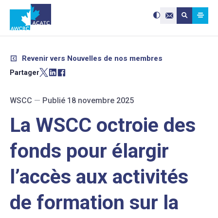
Search site:
Utilisez
Submit searc
les
Contactez-nou
flèches
haut
et
bas
pour
sélectionne
le
résultat
Revenir vers Nouvelles de nos membres
disponible.
Appuyez
sur
Partager
Entrée
pour
accéder
au
résultat
de
WSCC
—
Publié 18 novembre 2025
recherche
sélectionné
Les
utilisateurs
La WSCC octroie des
d'appareils
tactiles
peuvent
se
servir
fonds pour élargir
de
gestes
tels
que
toucher
l’accès aux activités
et
glisser.
de formation sur la